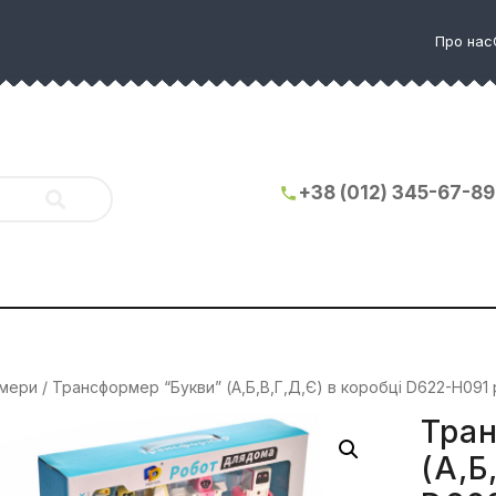
Про нас
+38 (012) 345-67-89
мери
/ Трансформер “Букви” (А,Б,В,Г,Д,Є) в коробці D622-H091
Тран
(А,Б