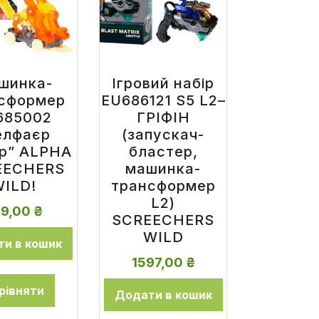
шинка-
Ігровий набір
сформер
EU686121 S5 L2–
685002
ГРІФІН
елфаєр
(запускач-
р” ALPHA
бластер,
EECHERS
машинка-
ILD!
трансформер
L2)
59,00
₴
SCREECHERS
WILD
и в кошик
1597,00
₴
рівняти
Додати в кошик