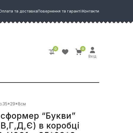
Оплата та доставка
Повернення та гарантії
Контакти
0
0
Вхід
 р.35*29*8см
сформер “Букви”
,В,Г,Д,Є) в коробці