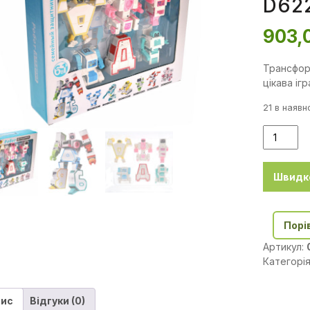
D62
903,
Трансфор
цікава іг
21 в наявн
Швидк
Порі
Артикул:
Категорі
ис
Відгуки (0)