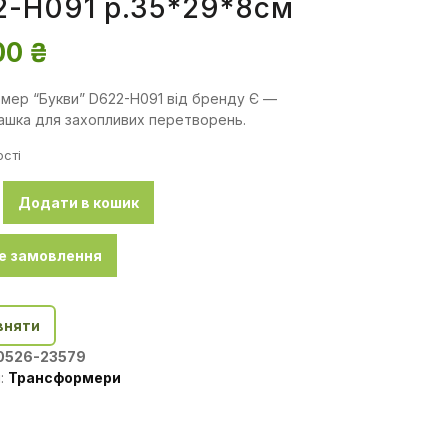
2-H091 р.35*29*8см
00
₴
мер “Букви” D622-H091 від бренду Є —
рашка для захопливих перетворень.
ості
Додати в кошик
е замовлення
вняти
0526-23579
я:
Трансформери