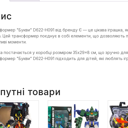
ис
формер "Букви" D622-H091 від бренду Є — це цікава іграшка, я
. Цей трансформер поєднує в собі елементи, що дозволяють 
ливі моменти.
ка постачається у коробці розміром 35x29x8 см, що зручно для 
формер "Букви" D622-H091 підходить для дітей, які люблять і
путні товари