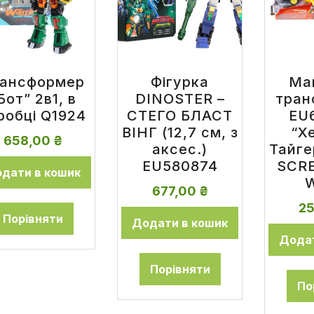
ансформер
Фігурка
Ма
Бот” 2в1, в
DINOSTER –
тран
робці Q1924
СТЕГО БЛАСТ
EU
ВІНГ (12,7 см, з
“Х
658,00
₴
аксес.)
Тайге
EU580874
SCR
дати в кошик
W
677,00
₴
2
Порівняти
Додати в кошик
Додат
Порівняти
По