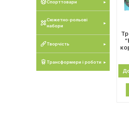
Спорттовари
Сюжетно-рольові
набори
Тр
“
Творчість
ко
Трансформери і роботи
До