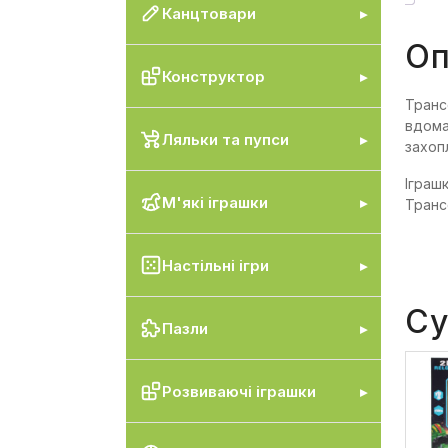
Канцтовари
Оп
Конструктор
Транс
вдома
Ляльки та пупси
захоп
Іграш
М'які іграшки
Транс
Настільні ігри
Су
Пазли
Розвиваючі іграшки