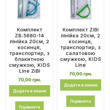
Комплект
Комплект ZiBi
ZB.5680-14
лінійка 20см, 2
лінійка 20см, 2
косинця,
косинця,
транспортир, з
транспортир, з
салатовою
блакитною
смужкою, KIDS
смужкою, KIDS
Line
Line ZiBi
70,00
грн.
70,00
грн.
Додати в кошик
Додати в кошик
Порівняти
Порівняти