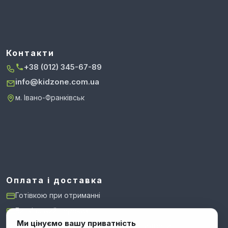
Контакти
+38 (012) 345-67-89
info@kidzone.com.ua
м. Івано-Франківськ
Оплата і доставка
Готівкою при отриманні
Банківський переказ
Ми цінуємо вашу приватність
Нова Пошта: відділення, поштомат, адреса