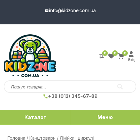
info@kidzone.com.ua
0
0
0
Вхід
+38 (012) 345-67-89
Каталог
Меню
Головна
/
Канцтовари
/ Лінійки і циркулі