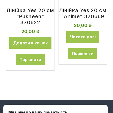
Лінійка Yes 20 см
Лінійка Yes 20 см
“Pusheen”
“Anime” 370669
370622
20,00
₴
20,00
₴
Читати далі
Додати в кошик
Порівняти
Порівняти
Ми цінуємо вашу приватність