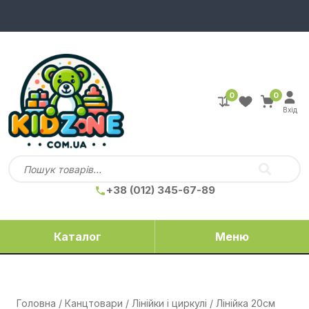
0
0
Вхід
+38 (012) 345-67-89
Каталог
Меню
Головна
/
Канцтовари
/
Лінійки і циркулі
/ Лінійка 20см