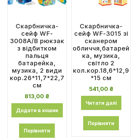
Скарбничка-
Скарбничка-
сейф WF-
сейф WF-3015 зі
3008A/B рюкзак
сканером
з відбитком
обличчя,батарей
пальця
ка, музика,
батарейка,
світло 2
музика, 2 види
кол.кор.18,6*12,9
кор.26*11,7*22,7
*15 см
см
541,00
₴
813,00
₴
Читати далі
Додати в кошик
Порівняти
Порівняти