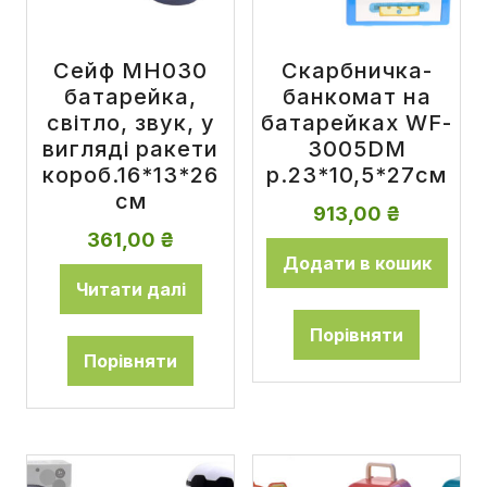
Сейф MH030
Скарбничка-
батарейка,
банкомат на
світло, звук, у
батарейках WF-
вигляді ракети
3005DM
короб.16*13*26
р.23*10,5*27см
см
913,00
₴
361,00
₴
Додати в кошик
Читати далі
Порівняти
Порівняти