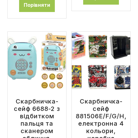
Порівняти
Скарбничка-
Скарбничка-
сейф 6688-2 з
сейф
відбитком
881506E/F/G/H,
пальця та
електронна 4
сканером
кольори,