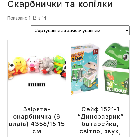
Скарбнички та копілки
Показано 1–12 із 14
Звірята-
Сейф 1521-1
скарбничка (6
“Динозаврик”
видів) 4358/15 15
батарейка,
см
світло, звук,