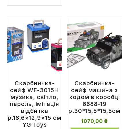
Скарбничка-
Скарбничка-
сейф WF-3015H
сейф машина з
музика, світло,
кодом в коробці
пароль, імітація
6688-19
відбитка
р.30*15,5*15,5см
р.18,6×12,9×15 см
1070,00
₴
YG Toys