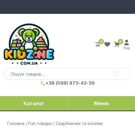
0
0
Вхід
+38 (098) 873-43-39
Каталог
Меню
Головна
/
Fun товари
/ Скарбнички та копілки