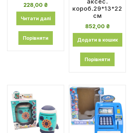
аксес.
228,00
₴
короб.29*13*22
см
Читати далі
852,00
₴
Порівняти
Додати в кошик
Порівняти