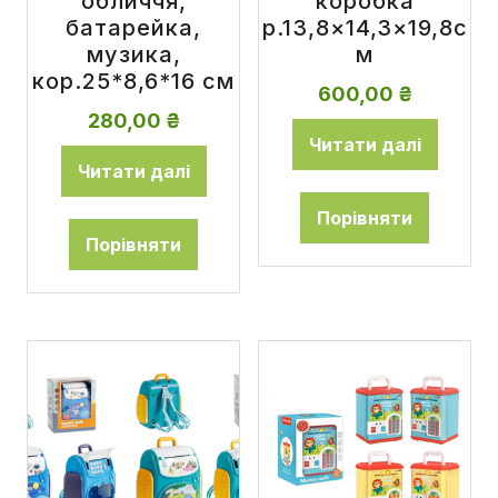
обличчя,
коробка
батарейка,
р.13,8×14,3×19,8с
музика,
м
кор.25*8,6*16 см
600,00
₴
280,00
₴
Читати далі
Читати далі
Порівняти
Порівняти