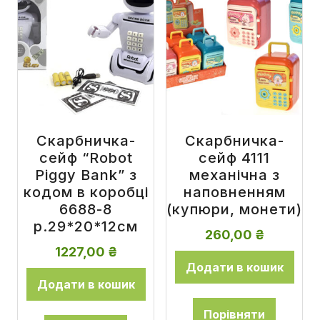
Скарбничка-
Скарбничка-
сейф “Robot
сейф 4111
Piggy Bank” з
механічна з
кодом в коробці
наповненням
6688-8
(купюри, монети)
р.29*20*12см
260,00
₴
1227,00
₴
Додати в кошик
Додати в кошик
Порівняти