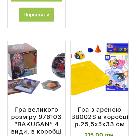
Порівняти
Гра великого
Гра з ареною
розміру 976103
BB002S в коробці
“BAKUGAN” 4
р.25,5х5х33 см
види, в коробці
215,00
грн.