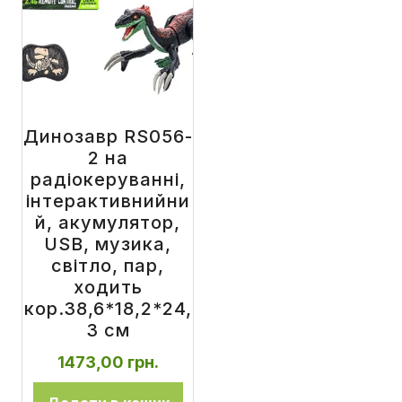
Динозавр RS056-
2 на
радіокеруванні,
інтерактивнийни
й, акумулятор,
USB, музика,
світло, пар,
ходить
кор.38,6*18,2*24,
3 см
1473,00
грн.