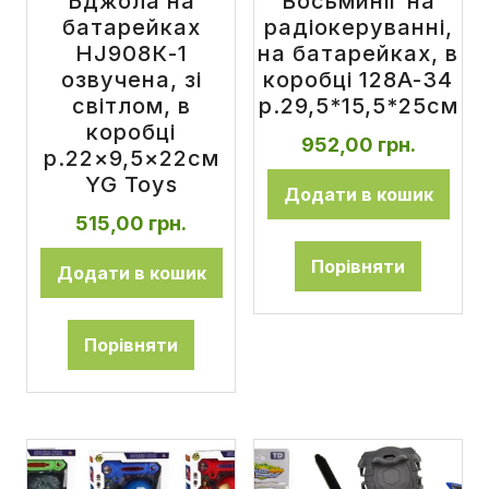
Бджола на
Восьминіг на
батарейках
радіокеруванні,
HJ908К-1
на батарейках, в
озвучена, зі
коробці 128A-34
світлом, в
р.29,5*15,5*25см
коробці
952,00
грн.
р.22×9,5×22см
YG Toys
Додати в кошик
515,00
грн.
Порівняти
Додати в кошик
Порівняти