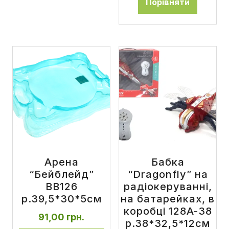
Порівняти
Арена
Бабка
“Бейблейд”
“Dragonfly” на
BB126
радіокеруванні,
р.39,5*30*5см
на батарейках, в
коробці 128A-38
91,00
грн.
р.38*32,5*12см