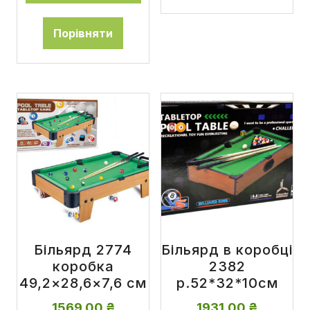
Порівняти
Більярд 2774
Більярд в коробці
коробка
2382
49,2×28,6×7,6 см
р.52*32*10см
1569,00
₴
1931,00
₴