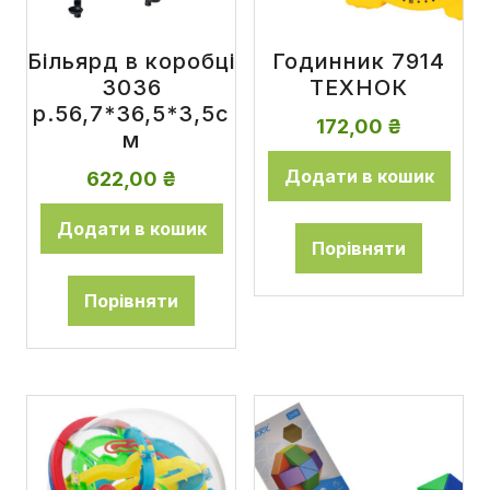
Більярд в коробці
Годинник 7914
3036
ТЕХНОК
р.56,7*36,5*3,5с
172,00
₴
м
Додати в кошик
622,00
₴
Додати в кошик
Порівняти
Порівняти