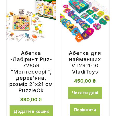
Абетка
Абетка для
-Лабіринт Puz-
найменших
72859
VT2911-10
“Монтессорі “,
VladiToys
дерев’яна,
450,00
₴
розмір 21х21 см
PuzzleOk
Читати далі
890,00
₴
Порівняти
Додати в кошик