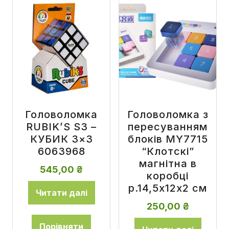
Головоломка
Головоломка з
RUBIK’S S3 –
пересуванням
КУБИК 3×3
блоків MY7715
6063968
“Клотскі”
магнітна в
545,00
₴
коробці
р.14,5x12x2 см
Читати далі
250,00
₴
Порівняти