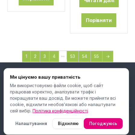
Читати далі
Порівняти
…
1
2
3
4
53
54
55
→
Ми цінуємо вашу приватність
Ми використовуємо файли cookie, щоб сайт
працював коректно, аналізувати трафік і
покращувати ваш досвід. Ви можете прийняти всі
cookie, відхилити необов’язкові або налаштувати
свій вибір.
Політика конфіденційності
Налаштування
Відхиляю
Погоджуюсь
© 2026 Всі права захищені.