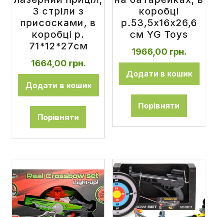
3 стріли з
коробці
присосками, в
р.53,5x16x26,6
коробці р.
см YG Toys
71*12*27см
1966,00
грн.
1664,00
грн.
Додати в кошик
Додати в кошик
Порівняти
Порівняти