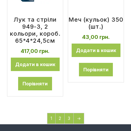
Лук та стріли
Меч (кульок) 350
949-3, 2
(шт.)
кольори, короб.
43,00
грн.
65*4*24,5см
Додати в кошик
417,00
грн.
Додати в кошик
Порівняти
Порівняти
1
2
3
→