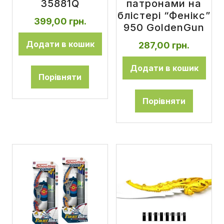
35881Q
патронами на
блістері “Фенікс”
399,00
грн.
950 GoldenGun
Додати в кошик
287,00
грн.
Додати в кошик
Порівняти
Порівняти