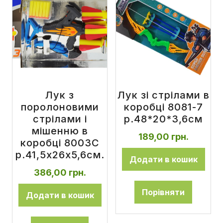
Лук з
Лук зі стрілами в
поролоновими
коробці 8081-7
стрілами і
р.48*20*3,6см
мішенню в
189,00
грн.
коробці 8003C
р.41,5х26х5,6см.
Додати в кошик
386,00
грн.
Порівняти
Додати в кошик