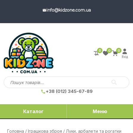
info@kidzone.com.ua
0
0
0
Вхід
+38 (012) 345-67-89
Каталог
Меню
Головна
/
Іграшкова зброя
/ Луки, арбалети та рогатки