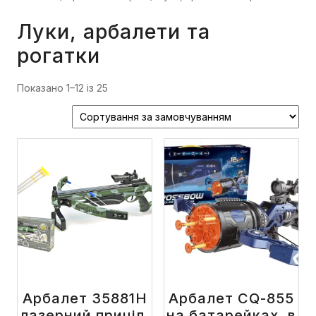
Луки, арбалети та
рогатки
Показано 1–12 із 25
Арбалет 35881H
Арбалет CQ-855
лазерний приціл,
на батарейках, в