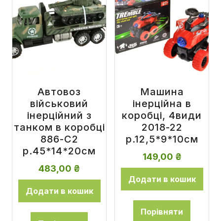
Автовоз
Машина
військовий
інерційна в
інерційний з
коробці, 4види
танком в коробці
2018-22
886-C2
р.12,5*9*10см
р.45*14*20см
149,00
₴
483,00
₴
Додати в кошик
Додати в кошик
Порівняти