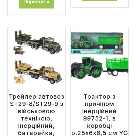
Порівняти
Трейлер автовоз
Трактор з
ST29-8/ST29-9 з
причіпом
військовою
інерційний
технікою,
99752-1, в
інерційний,
коробці
батарейка,
р.25х6х8,5 см YG