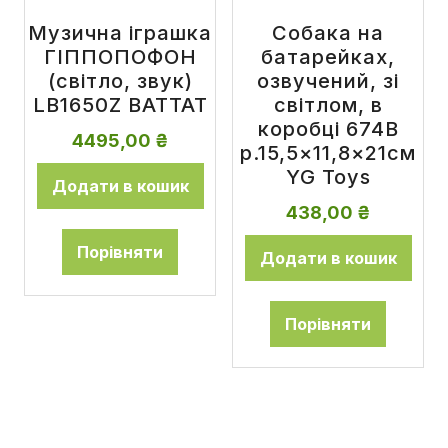
Музична іграшка
Собака на
ГІППОПОФОН
батарейках,
(світло, звук)
озвучений, зі
LB1650Z BATTAT
світлом, в
коробці 674B
4495,00
₴
р.15,5×11,8×21см
YG Toys
Додати в кошик
438,00
₴
Порівняти
Додати в кошик
Порівняти