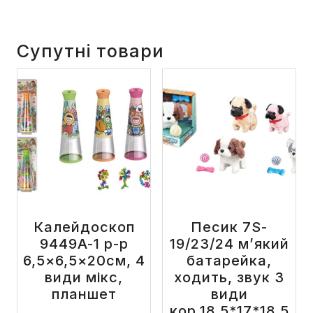
Супутні товари
Калейдоскоп
Песик 7S-
9449A-1 р-р
19/23/24 м’який
6,5×6,5×20см, 4
батарейка,
види мікс,
ходить, звук 3
планшет
види
кор.18.5*17*18.5