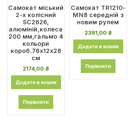
Самокат міський
Самокат TR1210-
2-х колісний
MN8 середній з
SC2626,
новим рулем
алюміній,колеса
2391,00
₴
200 мм,гальмо 4
кольори
Додати в кошик
короб.76x12x28
см
Порівняти
2174,00
₴
Додати в кошик
Порівняти