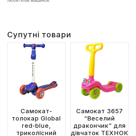
любителів машинок.
Супутні товари
Самокат-
Самокат 3657
толокар Global
“Веселий
red-blue,
дракончик” для
триколісний
дівчаток ТЕХНОК