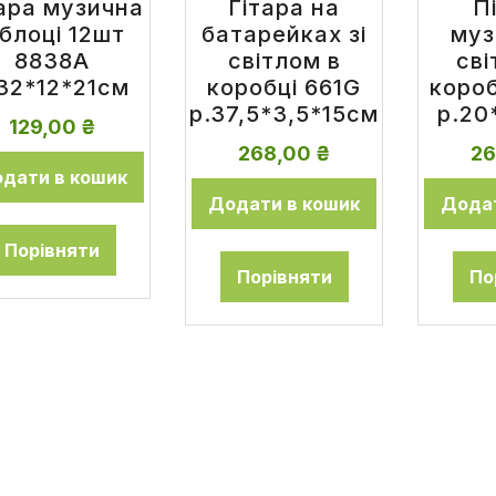
ара музична
Гітара на
П
 блоці 12шт
батарейках зі
муз
8838A
світлом в
сві
32*12*21см
коробці 661G
короб
р.37,5*3,5*15см
р.20
129,00
₴
268,00
₴
2
дати в кошик
Додати в кошик
Додат
Порівняти
Порівняти
По