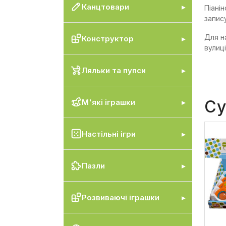
Канцтовари
Піані
запис
Для н
Конструктор
вулиці
Ляльки та пупси
Су
М'які іграшки
Настільні ігри
Пазли
Розвиваючі іграшки