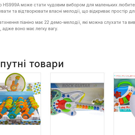
но HS999A може стати чудовим вибором для маленьких любител
увати та відтворювати власні мелодії, що відкриває простір дл
атхнення піаніно має 22 демо-мелодії, які можна слухати та вив
, адже воно має легку вагу.
путні товари