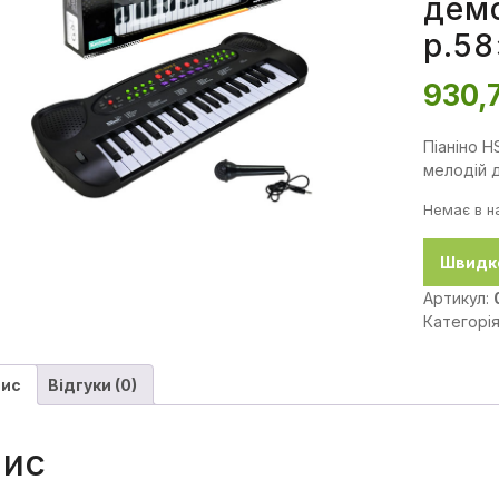
демо
р.58
930,
Піаніно H
мелодій д
Немає в н
Швидк
Артикул:
Категорі
ис
Відгуки (0)
ис