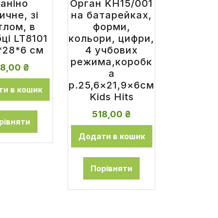
іаніно
Орган KH15/001
ичне, зі
на батарейках,
тлом, в
форми,
ці LT8101
кольори, цифри,
*28*6 см
4 учбових
режима,коробк
68,00
₴
а
р.25,6×21,9×6см
и в кошик
Kids Hits
518,00
₴
рівняти
Додати в кошик
Порівняти