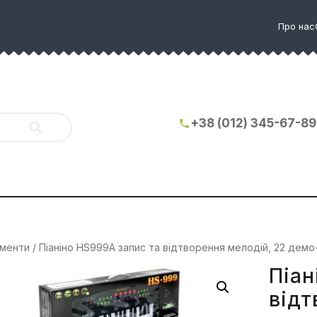
Про нас
+38 (012) 345-67-89
ументи
/ Піаніно HS999A запис та відтворення мелодій, 22 демо
Піан
відт