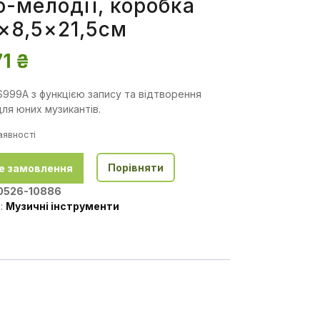
-мелодії, коробка
×8,5×21,5см
71
₴
S999A з функцією запису та відтворення
ля юних музикантів.
аявності
Порівняти
е замовлення
0526-10886
я:
Музичні інструменти