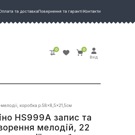
Оплата та доставка
Повернення та гарантії
Контакти
0
0
Вхід
-мелодії, коробка р.58×8,5×21,5см
іно HS999A запис та
ворення мелодій, 22