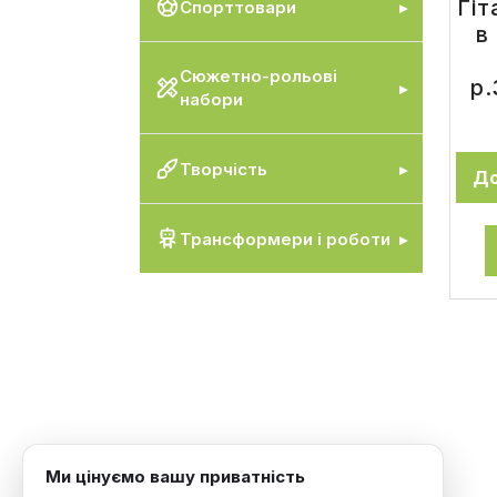
Гіт
Спорттовари
в
Сюжетно-рольові
р.
набори
Творчість
До
Трансформери і роботи
Ми цінуємо вашу приватність