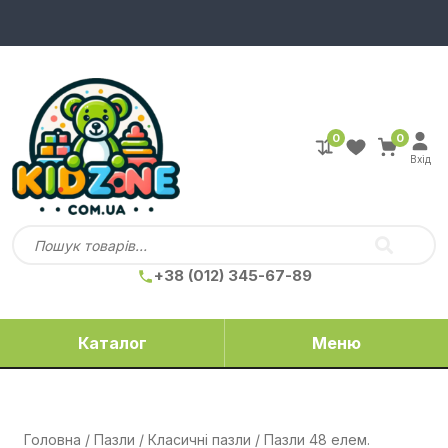
0
0
Вхід
+38 (012) 345-67-89
Каталог
Меню
Головна
/
Пазли
/
Класичні пазли
/ Пазли 48 елем.