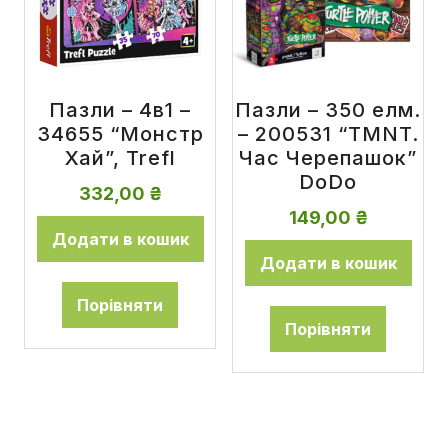
Пазли – 4в1 –
Пазли – 350 елм.
34655 “Монстр
– 200531 “TMNT.
Хай”, Trefl
Час Черепашок”
DoDo
332,00
₴
149,00
₴
Додати в кошик
Додати в кошик
Порівняти
Порівняти