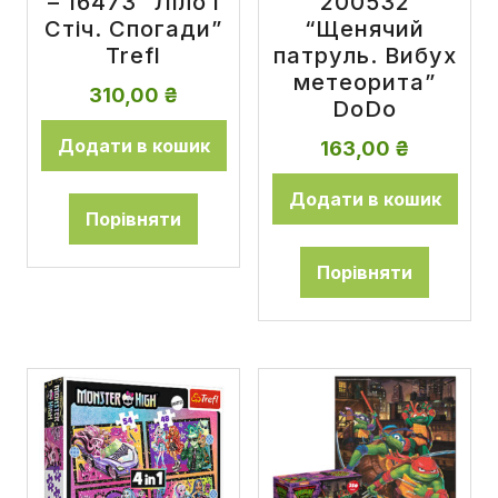
– 16473 “Ліло і
200532
Стіч. Спогади”
“Щенячий
Trefl
патруль. Вибух
метеорита”
310,00
₴
DoDo
Додати в кошик
163,00
₴
Додати в кошик
Порівняти
Порівняти