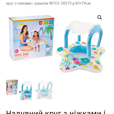
круг з ніжками і дашком INTEX 56573 р.81*79см
Надувний круг з ніжками і