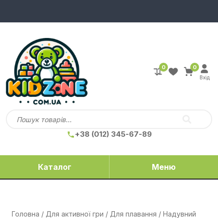
0
0
Вхід
+38 (012) 345-67-89
Каталог
Меню
Головна
/
Для активної гри
/
Для плавання
/ Надувний