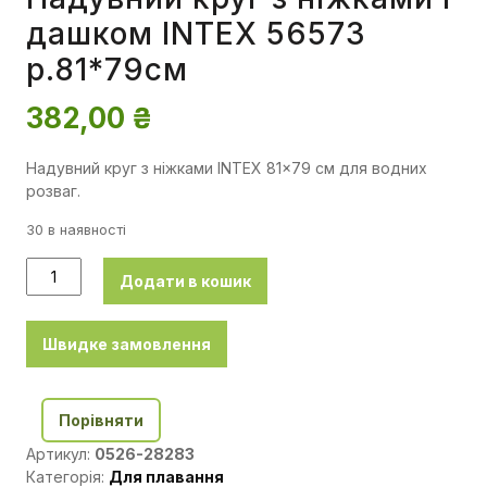
дашком INTEX 56573
р.81*79см
382,00
₴
Надувний круг з ніжками INTEX 81×79 см для водних
розваг.
30 в наявності
Додати в кошик
Швидке замовлення
Порівняти
Артикул:
0526-28283
Категорія:
Для плавання