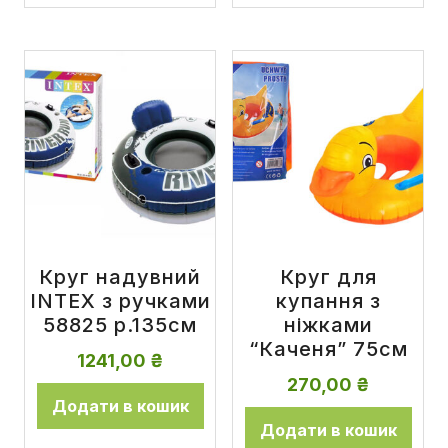
Круг надувний
Круг для
INTEX з ручками
купання з
58825 р.135см
ніжками
“Каченя” 75см
1241,00
₴
270,00
₴
Додати в кошик
Додати в кошик