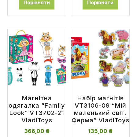
Порівняти
Порівняти
Магнітна
Набір магнітів
одягалка “Family
VT3106-09 “Мій
Look” VT3702-21
маленький світ.
VladiToys
Ферма” VladiToys
366,00
₴
135,00
₴