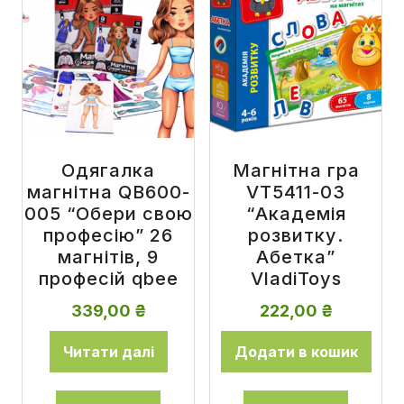
Одягалка
Магнітна гра
магнітна QB600-
VT5411-03
005 “Обери свою
“Академія
професію” 26
розвитку.
магнітів, 9
Абетка”
професій qbee
VladiToys
339,00
₴
222,00
₴
Читати далі
Додати в кошик