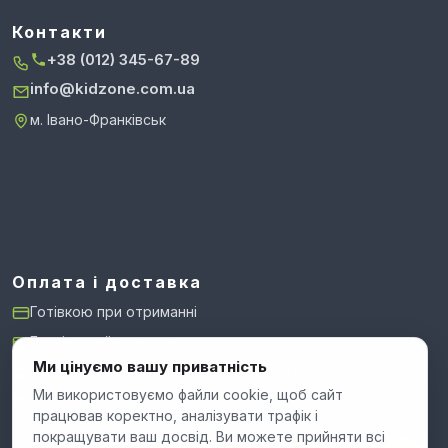
Контакти
+38 (012) 345-67-89
info@kidzone.com.ua
м. Івано-Франківськ
Оплата і доставка
Готівкою при отриманні
Банківський переказ
Ми цінуємо вашу приватність
Нова Пошта: відділення, поштомат, адреса
Ми використовуємо файли cookie, щоб сайт
Укрпошта: стандарт і експрес
працював коректно, аналізувати трафік і
покращувати ваш досвід. Ви можете прийняти всі