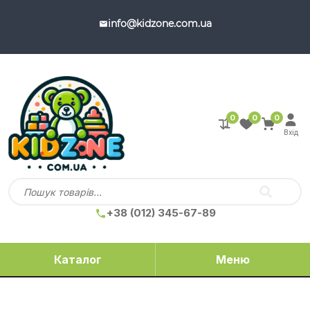
info@kidzone.com.ua
0
0
0
Вхід
+38 (012) 345-67-89
Каталог
Меню