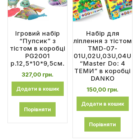
Ігровий набір
Набір для
“Пупсик” з
ліплення з тістом
тістом в коробці
TMD-07-
PG2001
01U,02U,03U,04U
р.12,5*10*9,5см.
“Master Do: 4
ТЕМИ” в коробці
327,00
грн.
DANKO
Додати в кошик
150,00
грн.
Додати в кошик
Порівняти
Порівняти