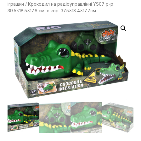
іграшки
/ Крокодил на радіоуправлінні YS07 р-р
39.5×18.5×17.6 см, в кор. 37.5×18.4×17.7см