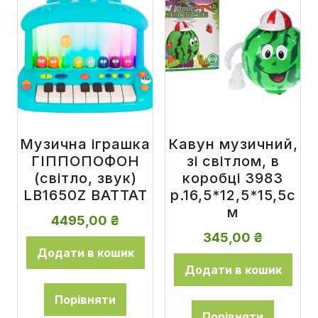
Музична іграшка
Кавун музичний,
ГІППОПОФОН
зі світлом, в
(світло, звук)
коробці 3983
LB1650Z BATTAT
р.16,5*12,5*15,5с
м
4495,00
₴
345,00
₴
Додати в кошик
Додати в кошик
Порівняти
Порівняти