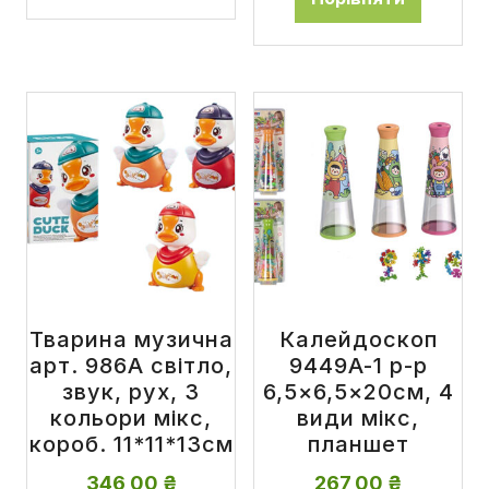
Тварина музична
Калейдоскоп
арт. 986A світло,
9449A-1 р-р
звук, рух, 3
6,5×6,5×20см, 4
кольори мікс,
види мікс,
короб. 11*11*13см
планшет
346,00
₴
267,00
₴