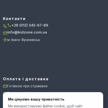
Контакти
+38 (012) 345-67-89
info@kidzone.com.ua
м. Івано-Франківськ
Оплата і доставка
Готівкою при отриманні
Банківський переказ
Ми цінуємо вашу приватність
Нова Пошта: відділення, поштомат, адреса
Ми використовуємо файли cookie, щоб сайт
Укрпошта: стандарт і експрес