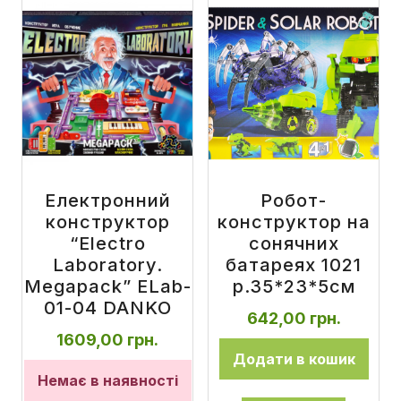
Електронний
Робот-
конструктор
конструктор на
“Electro
сонячних
Laboratory.
батареях 1021
Megapack” ELab-
р.35*23*5см
01-04 DANKO
642,00
грн.
1609,00
грн.
Додати в кошик
Немає в наявності