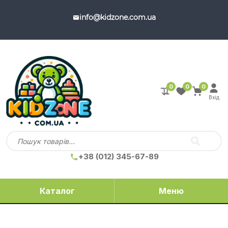
info@kidzone.com.ua
0
0
0
Вхід
+38 (012) 345-67-89
Каталог
Меню