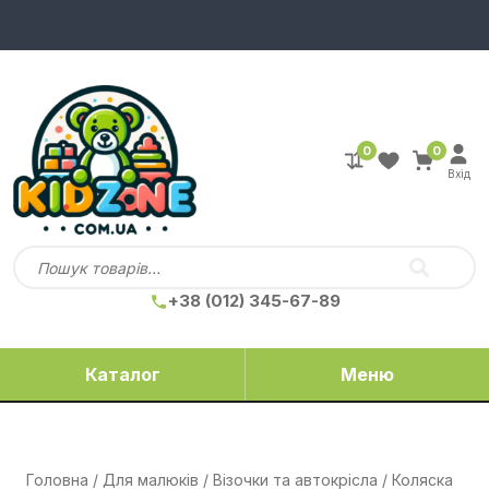
0
0
Вхід
+38 (012) 345-67-89
Каталог
Меню
Головна
/
Для малюків
/
Візочки та автокрісла
/ Коляска