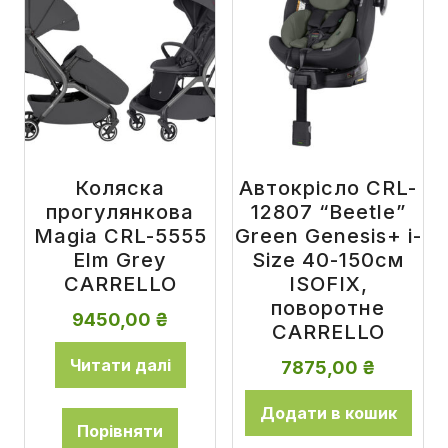
Коляска
Автокрісло CRL-
прогулянкова
12807 “Beetle”
Magia CRL-5555
Green Genesis+ i-
Elm Grey
Size 40-150см
CARRELLO
ISOFIX,
поворотне
9450,00
₴
CARRELLO
Читати далі
7875,00
₴
Додати в кошик
Порівняти