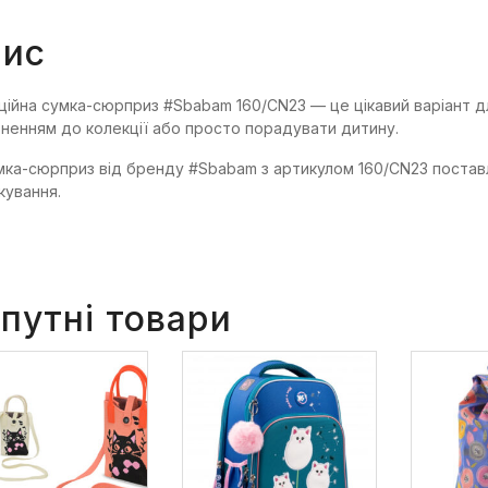
ис
ційна сумка-сюрприз #Sbabam 160/CN23 — це цікавий варіант 
ненням до колекції або просто порадувати дитину.
мка-сюрприз від бренду #Sbabam з артикулом 160/CN23 поставля
кування.
путні товари