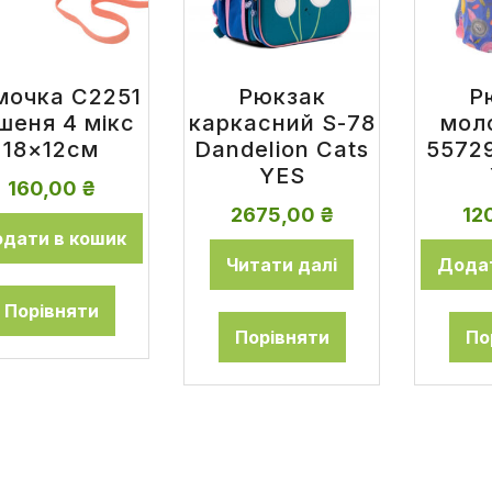
мочка C2251
Рюкзак
Р
шеня 4 мікс
каркасний S-78
мол
18×12см
Dandelion Cats
55729
YES
160,00
₴
2675,00
₴
12
дати в кошик
Читати далі
Додат
Порівняти
Порівняти
По