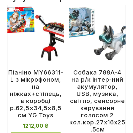
Піаніно MY66311-
Собака 788A-4
L з мікрофоном,
на р/к інтер-ний
на
акумулятор,
ніжках+стілець,
USB, музика,
в коробці
світло, сенсорне
р.62,5×34,5×8,5
керування
см YG Toys
голосом 2
кол.кор.27x16x25
1212,00
₴
.5см