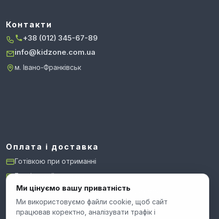
Контакти
+38 (012) 345-67-89
info@kidzone.com.ua
м. Івано-Франківськ
Оплата і доставка
Готівкою при отриманні
Банківський переказ
Ми цінуємо вашу приватність
Нова Пошта: відділення, поштомат, адреса
Ми використовуємо файли cookie, щоб сайт
Укрпошта: стандарт і експрес
працював коректно, аналізувати трафік і