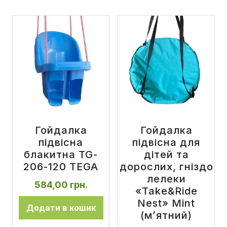
Гойдалка
Гойдалка
підвісна
підвісна для
блакитна TG-
дітей та
206-120 TEGA
дорослих, гніздо
лелеки
584,00
грн.
«Take&Ride
Nest» Mint
Додати в кошик
(м’ятний)