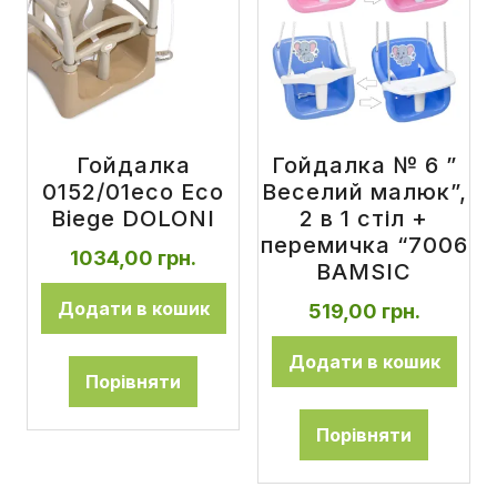
Гойдалка
Гойдалка № 6 ”
0152/01eco Eco
Веселий малюк”,
Biege DOLONI
2 в 1 стіл +
перемичка “7006
1034,00
грн.
BAMSIC
Додати в кошик
519,00
грн.
Додати в кошик
Порівняти
Порівняти