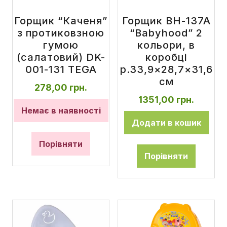
Горщик “Каченя”
Горщик BH-137A
з протиковзною
“Babyhood” 2
гумою
кольори, в
(салатовий) DK-
коробці
001-131 TEGA
р.33,9×28,7×31,6
см
278,00
грн.
1351,00
грн.
Немає в наявності
Додати в кошик
Порівняти
Порівняти