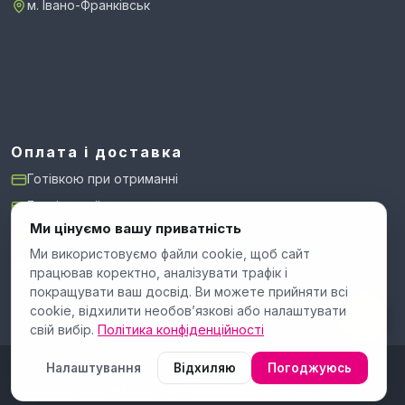
м. Івано-Франківськ
Оплата і доставка
Готівкою при отриманні
Банківський переказ
Ми цінуємо вашу приватність
Нова Пошта: відділення, поштомат, адреса
Ми використовуємо файли cookie, щоб сайт
Укрпошта: стандарт і експрес
працював коректно, аналізувати трафік і
покращувати ваш досвід. Ви можете прийняти всі
cookie, відхилити необов’язкові або налаштувати
свій вибір.
Політика конфіденційності
© 2026 KidZone. Усі права захищені.
Налаштування
Відхиляю
Погоджуюсь
Правова інформація та умови використання сайту