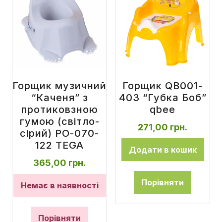
Горщик музичний
Горщик QB001-
“Каченя” з
403 “Губка Боб”
протиковзною
qbee
гумою (світло-
271,00
грн.
сірий) PO-070-
122 TEGA
Додати в кошик
365,00
грн.
Порівняти
Немає в наявності
Порівняти