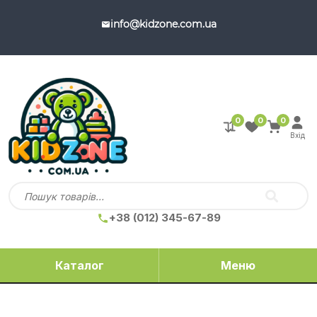
info@kidzone.com.ua
0
0
0
Вхід
+38 (012) 345-67-89
Каталог
Меню