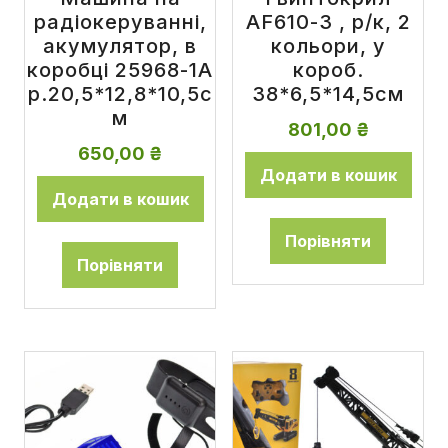
радіокеруванні,
AF610-3 , р/к, 2
акумулятор, в
кольори, у
коробці 25968-1A
короб.
р.20,5*12,8*10,5с
38*6,5*14,5см
м
801,00
₴
650,00
₴
Додати в кошик
Додати в кошик
Порівняти
Порівняти