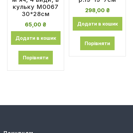
кульку M0067
298,00
₴
30*28см
Додати в кошик
65,00
₴
Додати в кошик
Порівняти
Порівняти
Покупцям