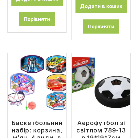
Додати в кошик
Порівняти
Порівняти
Баскетбольний
Аерофутбол зі
набір: корзина,
світлом 789-13
м’яч, 4 види, в
р.19*19*7см