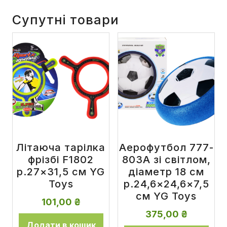
Супутні товари
Літаюча тарілка
Аерофутбол 777-
фрізбі F1802
803A зі світлом,
р.27×31,5 см YG
діаметр 18 см
Toys
р.24,6×24,6×7,5
см YG Toys
101,00
₴
375,00
₴
Додати в кошик