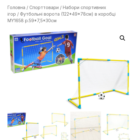
Головна
/
Спорттовари
/
Набори спортивних
ігор
/ Футбольні ворота (122*49*78см) в коробці
MY1658 р.59*7,5*30см