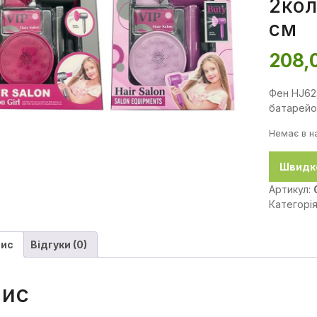
2кол
см
208,
Фен HJ62
батарейок
Немає в н
Швидк
Артикул:
Категорі
ис
Відгуки (0)
ис