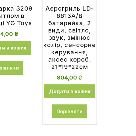
арка 3209
Аєрогриль LD-
вітлом в
6613A/B
ці YG Toys
батарейка, 2
види, світло,
84,00
₴
звук, змінює
колір, сенсорне
и в кошик
керування,
аксес короб.
21*19*22см
рівняти
804,00
₴
Додати в кошик
Порівняти