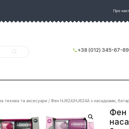
Про нас
+38 (012) 345-67-89
а техніка та аксесуари
/ Фен HJ624/HJ624A з насадками, батар
Фен
наса