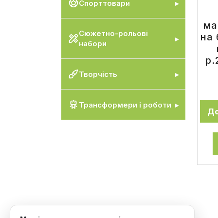
Спорттовари
ма
Сюжетно-рольові
на 
набори
р.
Творчість
Трансформери і роботи
До