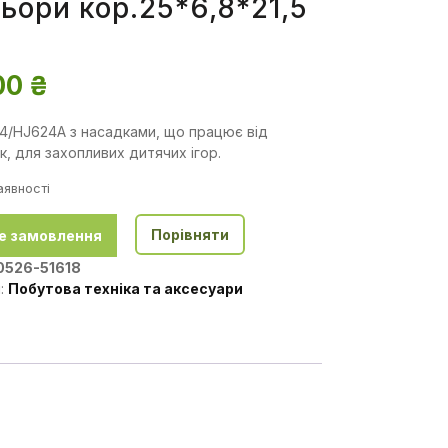
ьори кор.25*6,8*21,5
00
₴
4/HJ624A з насадками, що працює від
, для захопливих дитячих ігор.
аявності
Порівняти
е замовлення
0526-51618
я:
Побутова техніка та аксесуари