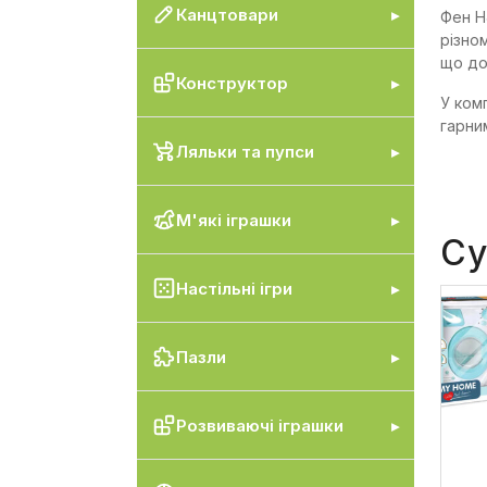
Канцтовари
Фен H
різно
що до
Конструктор
У ком
гарни
Ляльки та пупси
М'які іграшки
Су
Настільні ігри
Пазли
Розвиваючі іграшки