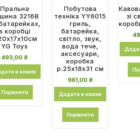
Пральна
Побутова
Кавов
шина 3216B
техніка YY6015
зі с
батарейках,
гриль,
короб
в коробці
батарейка,
4
20x17x10см
світло, звук,
YG Toys
вода тече,
Додат
аксесуари,
493,00
₴
коробка
р.25x18x31 см
По
дати в кошик
981,00
₴
Порівняти
Додати в кошик
Порівняти