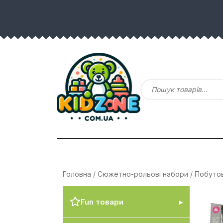
Головна
/
Сюжетно-рольові набори
/
Побутов
Fun товари