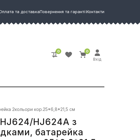
Оплата та доставка
Повернення та гарантії
Контакти
0
0
Вхід
ейка 2кольори кор.25*6,8*21,5 см
 HJ624/HJ624A з
дками, батарейка