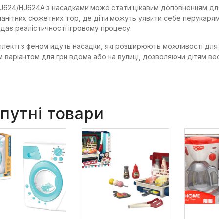
J624/HJ624A з насадками може стати цікавим доповненням для
манітних сюжетних ігор, де діти можуть уявити себе перукарям
дає реалістичності ігровому процесу.
плекті з феном йдуть насадки, які розширюють можливості для 
м варіантом для гри вдома або на вулиці, дозволяючи дітям ве
путні товари