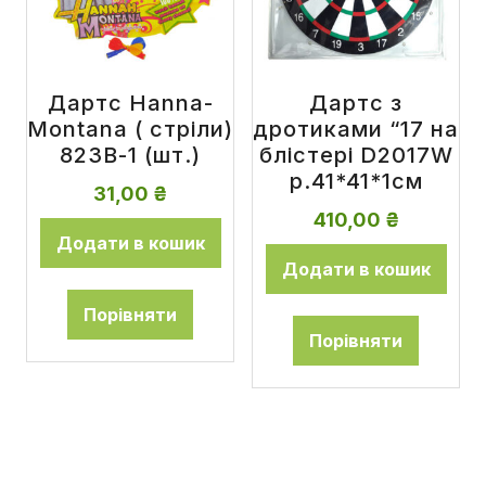
Дартс Hanna-
Дартс з
Montana ( стріли)
дротиками “17 на
823B-1 (шт.)
блістері D2017W
р.41*41*1см
31,00
₴
410,00
₴
Додати в кошик
Додати в кошик
Порівняти
Порівняти