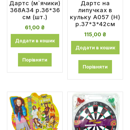
Дартс (м`ячики)
Дартс на
368А34 р.36*36
липучках в
см (шт.)
кульку A057 (Н)
р.37*3*42см
61,00
₴
115,00
₴
Додати в кошик
Додати в кошик
Порівняти
Порівняти