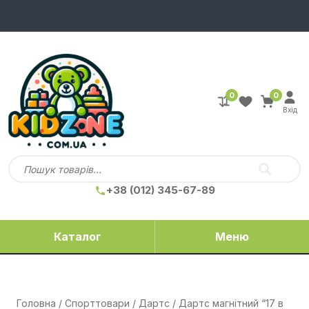
0
0
Вхід
+38 (012) 345-67-89
Каталог
Меню
Головна
/
Спорттовари
/
Дартс
/ Дартс магнітний “17 в