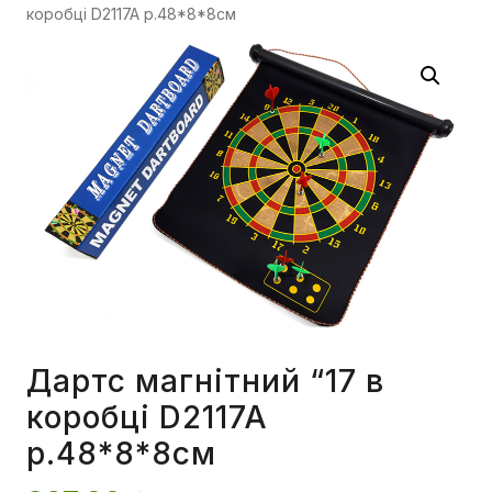
коробці D2117A р.48*8*8см
Дартс магнітний “17 в
коробці D2117A
р.48*8*8см