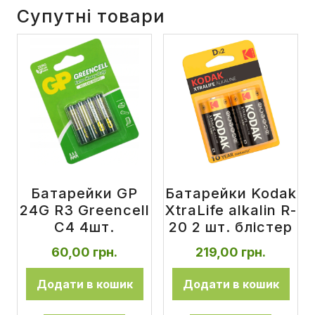
Супутні товари
Батарейки GP
Батарейки Kodak
24G R3 Greencell
XtraLife alkalin R-
C4 4шт.
20 2 шт. блістер
60,00
грн.
219,00
грн.
Додати в кошик
Додати в кошик