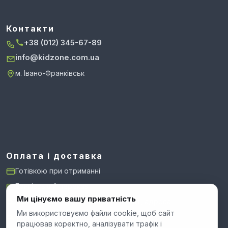
Контакти
+38 (012) 345-67-89
info@kidzone.com.ua
м. Івано-Франківськ
Оплата і доставка
Готівкою при отриманні
Банківський переказ
Ми цінуємо вашу приватність
Нова Пошта: відділення, поштомат, адреса
Ми використовуємо файли cookie, щоб сайт
Укрпошта: стандарт і експрес
працював коректно, аналізувати трафік і