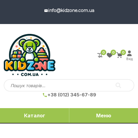
info@kidzone.com.ua
0
0
0
Вхід
+38 (012) 345-67-89
Каталог
Меню