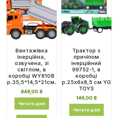
Вантажівка
Трактор з
інерційна,
причіпом
озвучена, зі
інерційний
світлом, в
99752-1, в
коробці WY810B
коробці
р.35,5*14,5*21см.
р.25х6х8,5 см YG
TOYS
849,00
₴
146,00
₴
Читати далі
Читати далі