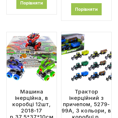
Порівняти
Порівняти
Машина
Трактор
інерційна, в
інерційний з
коробці 12шт,
причепом, 5279-
2018-17
99A, 3 кольори, в
р.37,5*37*10см
коробці р.