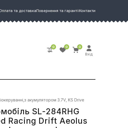
Оплата та доставка
Повернення та гарантії
Контакти
0
0
0
Вхід
іокеруванні,з акумулятором 3.7V, KS Drive
омобіль SL-284RHG
d Racing Drift Aeolus