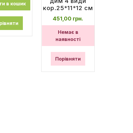
дим 4 види
и в кошик
кор.25*11*12 см
451,00
грн.
рівняти
Немає в
наявності
Порівняти