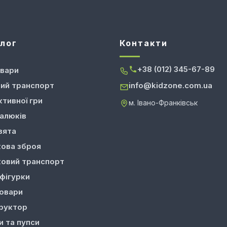
лог
Контакти
+38 (012) 345-67-89
овари
ий транспорт
info@kidzone.com.ua
ктивної гри
м. Івано-Франківськ
алюків
вята
кова зброя
ковий транспорт
 фігурки
овари
руктор
и та пупси