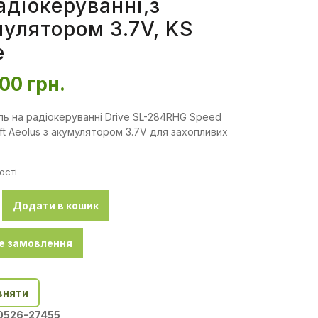
адіокеруванні,з
улятором 3.7V, KS
e
,00
грн.
ль на радіокеруванні Drive SL-284RHG Speed
ift Aeolus з акумулятором 3.7V для захопливих
ості
Додати в кошик
е замовлення
вняти
0526-27455