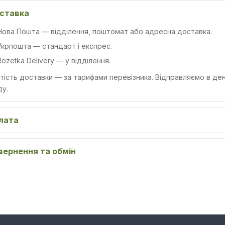
ставка
Нова Пошта
— відділення, поштомат або адресна доставка.
Укрпошта
— стандарт і експрес.
Rozetka Delivery
— у відділення.
тість доставки — за тарифами перевізника. Відправляємо в д
ду.
лата
вернення та обмін