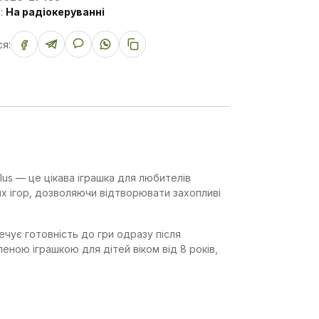
я:
На радіокеруванні
я:
lus — це цікава іграшка для любителів
их ігор, дозволяючи відтворювати захопливі
ечує готовність до гри одразу після
ною іграшкою для дітей віком від 8 років,