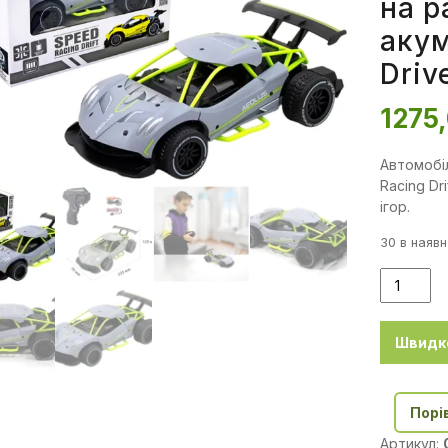
на р
акум
Driv
1275
Автомобі
Racing Dr
ігор.
30 в наявн
Швидк
Порі
Артикул: