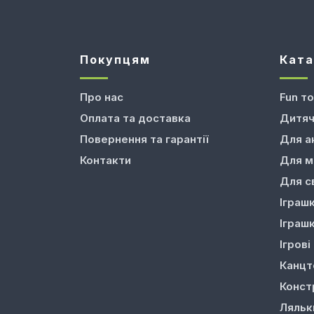
Покупцям
Ката
Про нас
Fun т
Оплата та доставка
Дитяч
Повернення та гарантії
Для а
Контакти
Для м
Для с
Іграш
Іграш
Ігрові
Канцт
Конст
Ляльк