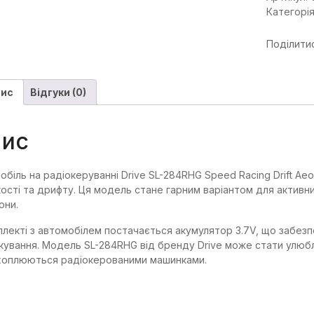
Категорі
Поділитис
ис
Відгуки (0)
ис
обіль на радіокеруванні Drive SL-284RHG Speed Racing Drift Aeo
ості та дрифту. Ця модель стане гарним варіантом для активн
они.
плекті з автомобілем постачається акумулятор 3.7V, що забезп
кування. Модель SL-284RHG від бренду Drive може стати улюбле
ахоплюються радіокерованими машинками.