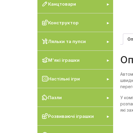
Канцтовари
Конструктор
Оп
Ляльки та пупси
Оп
М'які іграшки
Автом
Настільні ігри
швидк
перег
Пазли
У ком
розпа
які з
Розвиваючі іграшки