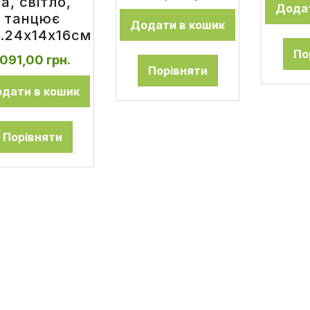
ка, світло,
Додат
танцює
Додати в кошик
.24x14x16см
По
1091,00
грн.
Порівняти
дати в кошик
Порівняти