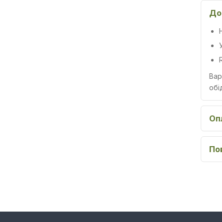
До
Вар
обі
Оп
По