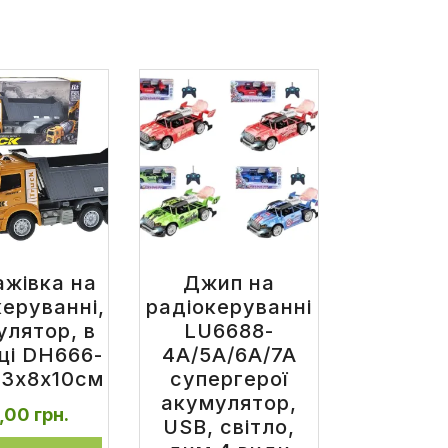
ажівка на
Джип на
керуванні,
радіокеруванні
улятор, в
LU6688-
ці DH666-
4A/5A/6A/7A
23x8x10см
супергерої
акумулятор,
8,00
грн.
USB, світло,