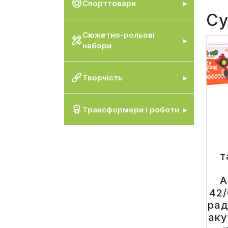
Спорттовари
Су
Сюжетно-рольові
набори
Творчість
Трансформери і роботи
т
A
42
рад
аку