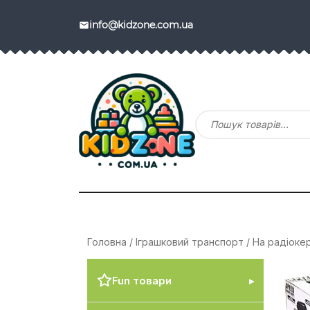
info@kidzone.com.ua
Головна
/
Іграшковий транспорт
/
На радіоке
Fun товари