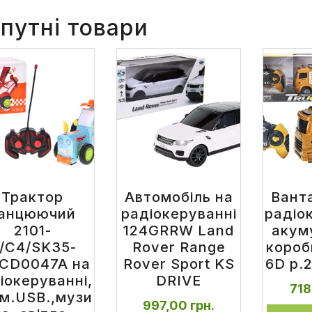
путні товари
Трактор
Автомобіль на
Вант
анцюючий
радіокеруванні
радіо
2101-
124GRRW Land
акум
/C4/SK35-
Rover Range
короб
/CD0047A на
Rover Sport KS
6D р.
іокеруванні,
DRIVE
71
м.USB.,музи
997,00
грн.