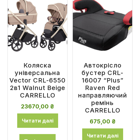
Коляска
Автокрісло
універсальна
бустер CRL-
Vector CRL-6550
16007 “Plus”
2в1 Walnut Beige
Raven Red
CARRELLO
направляючий
ремінь
23670,00
₴
CARRELLO
Читати далі
675,00
₴
Читати далі